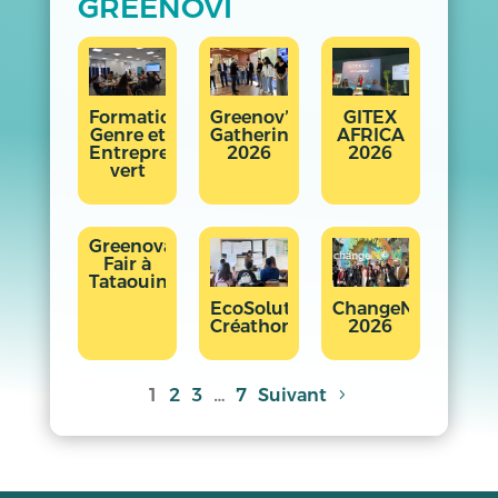
GREENOVI
Formation
Greenov’i
GITEX
Genre et
Gathering
AFRICA
Entrepreneuriat
2026
2026
vert
Greenovation
Fair à
Tataouine
EcoSolutions
ChangeNOW
Créathon
2026
1
2
3
…
7
Suivant