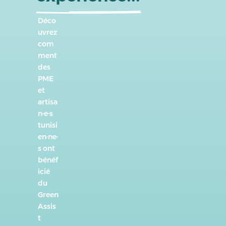
Déco
uvrez
com
ment
des
PME
et
artisa
n·e·s
tunisi
en·ne·
s ont
bénéf
icié
du
Green
Assis
t