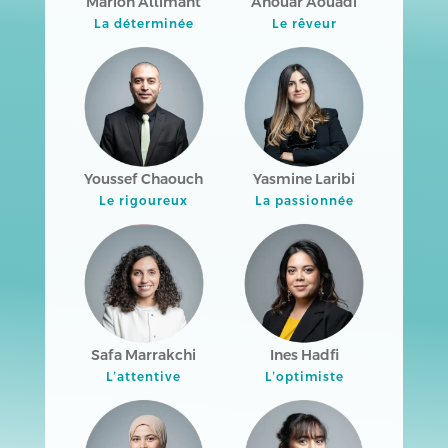
Marion Allimant
Anouar Aouadi
La déterminée
Le rêveur
Youssef Chaouch
Yasmine Laribi
Le rigoureux
La passionnée
Safa Marrakchi
Ines Hadfi
L’attentive
L’optimiste