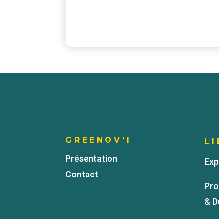
GREENOV’I
LI
Présentation
Exp
Contact
Pro
& D