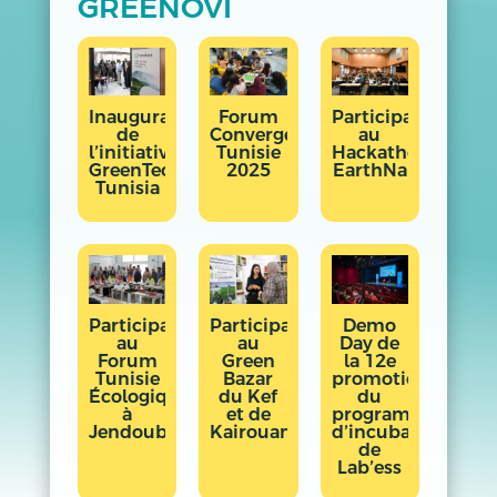
GREENOVI
Inauguration
Forum
Participation
de
Convergences
au
l’initiative
Tunisie
Hackathon
GreenTech
2025
EarthNa
Tunisia
Participation
Participation
Demo
au
au
Day de
Forum
Green
la 12e
Tunisie
Bazar
promotion
Écologique
du Kef
du
à
et de
programme
Jendouba
Kairouan
d’incubation
de
Lab’ess