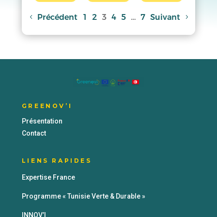
Précédent
1
2
3
4
5
…
7
Suivant
GREENOV’I
Présentation
Contact
LIENS RAPIDES
Expertise France
Programme « Tunisie Verte & Durable »
INNOV’I