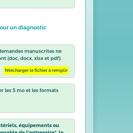
pour un diagnostic
s demandes manuscrites ne
t (doc, docx, xlsx et pdf).
Télécharger le fichier à remplir
ser les 5 mo et les formats
atériels, équipements ou
nsable de l’entreprise*, le