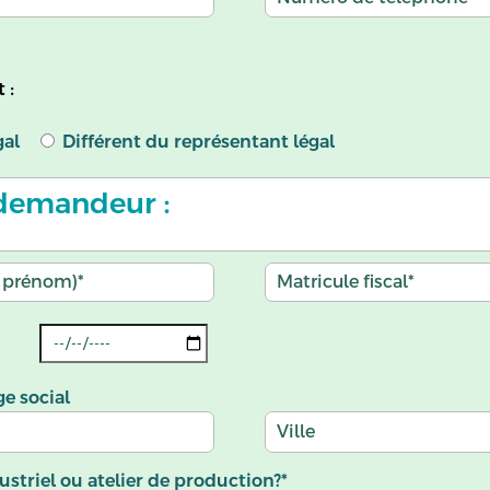
 :
gal
Différent du représentant légal
 demandeur :
ge social
striel ou atelier de production?*