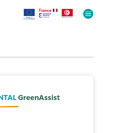

NTAL 
GreenAssist