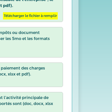
t pdf).
Télécharger le fichier à remplir
s impôts ou document
er les 5mo et les formats
e paiement des charges
cx, xlsx et pdf).
 l’activité principale de
ortés sont (doc, docx, xlsx