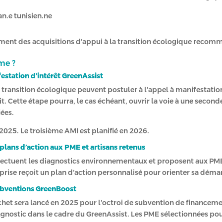
an.e tunisien.ne
cement des acquisitions d’appui à la transition écologique reco
me ?
estation d’intérêt GreenAssist
e transition écologique peuvent postuler à l’appel à manifestatio
. Cette étape pourra, le cas échéant, ouvrir la voie à une seco
iées.
025. Le troisième AMI est planifié en 2026.
 plans d’action aux PME et artisans retenus
ffectuent les diagnostics environnementaux et proposent aux PME
prise reçoit un plan d’action personnalisé pour orienter sa déma
ubventions GreenBoost
chet sera lancé en 2025 pour l’octroi de subvention de financeme
agnostic dans le cadre du GreenAssist. Les PME sélectionnées po