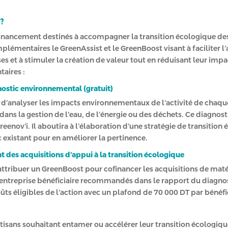
 ?
financement destinés à accompagner la transition écologique des
entaires le GreenAssist et le GreenBoost visant à faciliter l’
s et à stimuler la création de valeur tout en réduisant leur impa
aires :
nostic environnemental (gratuit)
st d’analyser les impacts environnementaux de l’activité de chaqu
n dans la gestion de l’eau, de l’énergie ou des déchets. Ce diagnos
reenov’i. Il aboutira à l’élaboration d’une stratégie de transitio
 existant pour en améliorer la pertinence.
des acquisitions d’appui à la transition écologique
 attribuer un GreenBoost pour cofinancer les acquisitions de mat
 l’entreprise bénéficiaire recommandés dans le rapport du diag
ts éligibles de l’action avec un plafond de 70 000 DT par bénéfic
sans souhaitant entamer ou accélérer leur transition écologique 