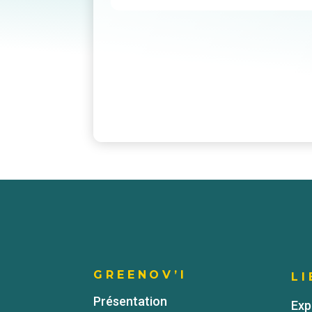
GREENOV’I
LI
Présentation
Exp