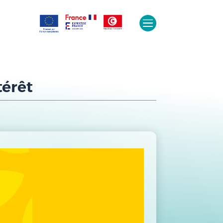

térêt