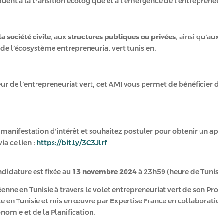
nt à la transition écologique et à l’émergence de l’entrepreneur
a société civile
, aux
structures publiques ou privées
, ainsi qu’au
de l’écosystème entrepreneurial vert tunisien.
ur de l’entrepreneuriat vert, cet AMI vous permet de bénéficier 
 à manifestation d’intérêt et souhaitez postuler pour obtenir un 
ia ce lien :
https://bit.ly/3C3Jlrf
ndidature est fixée au
13 novembre 2024
à 23h59 (heure de Tunis
éenne en Tunisie à travers le volet entrepreneuriat vert de son P
e en Tunisie et mis en œuvre par Expertise France en collaboration
nomie et de la Planification.