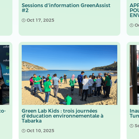
Sessions d’information GreenAssist
APP
#2
POU
ENV
Oct 17, 2025

O

co-
Green Lab Kids : trois journées
Ina
d’éducation environnementale à
Tun
Tabarka
S

Oct 10, 2025
