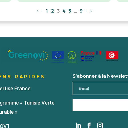
-
1
2
3
4
5
…
9
-
S’abonner à la Newslet
ENS RAPIDES
ertise France
gramme « Tunisie Verte
urable »
OV’I