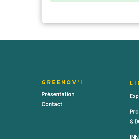
GREENOV’I
LI
Présentation
Exp
Contact
Pro
& D
INN