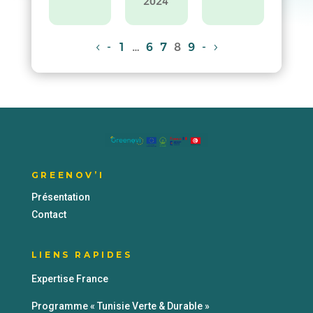
2024
-
1
…
6
7
8
9
-
GREENOV’I
Présentation
Contact
LIENS RAPIDES
Expertise France
Programme « Tunisie Verte & Durable »