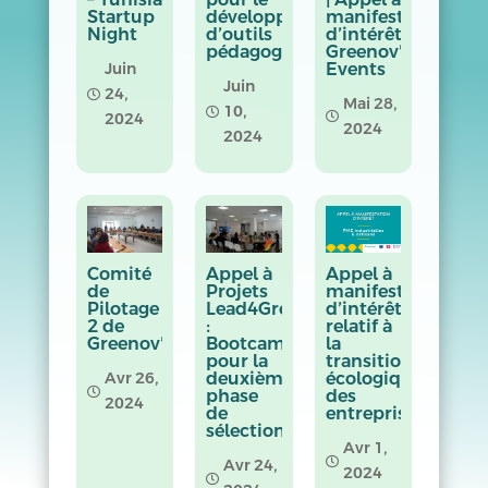
Startup
développement
manifestation
Night
d’outils
d’intérêt
pédagogiques
Greenov’i
Events
Juin
Juin
24,

Mai 28,
10,


2024
2024
2024
Comité
Appel à
Appel à
de
Projets
manifestation
Pilotage
Lead4Green
d’intérêt
2 de
:
relatif à
Greenov’i
Bootcamp
la
pour la
transition
deuxième
écologique
Avr 26,

phase
des
2024
de
entreprises
sélection
Avr 1,

Avr 24,
2024
