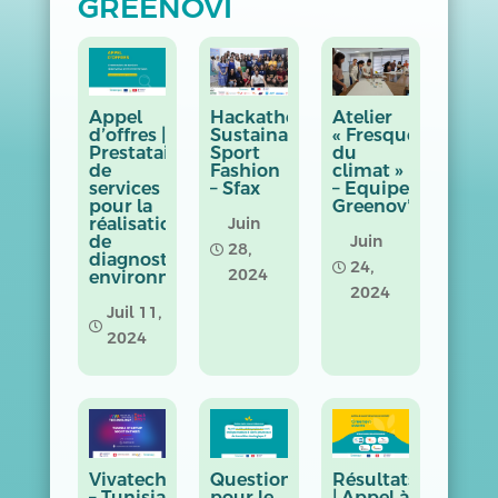
GREENOVI
Appel
Hackathon
Atelier
d’offres |
Sustainable
« Fresque
Prestataires
Sport
du
de
Fashion
climat »
services
– Sfax
– Equipe
pour la
Greenov’i
réalisation
Juin
de
Juin
28,

diagnostics
24,

2024
environnementaux
2024
Juil 11,

2024
Vivatech
Questionnaire
Résultats
– Tunisia
pour le
| Appel à